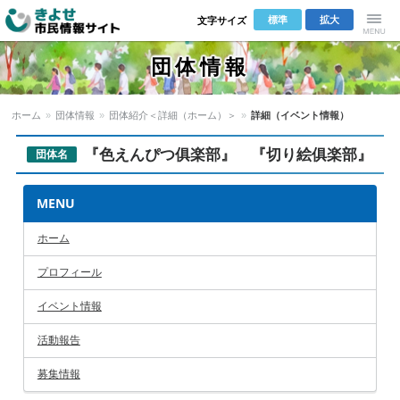
標準
拡大
文字サイズ
きよせ市民
Menu
団体情報
情報サイト
ホーム
»
団体情報
»
団体紹介＜詳細（ホーム）＞
»
詳細（イベント情報）
『色えんぴつ俱楽部』 『切り絵俱楽部』
団体名
MENU
ホーム
プロフィール
イベント情報
活動報告
募集情報