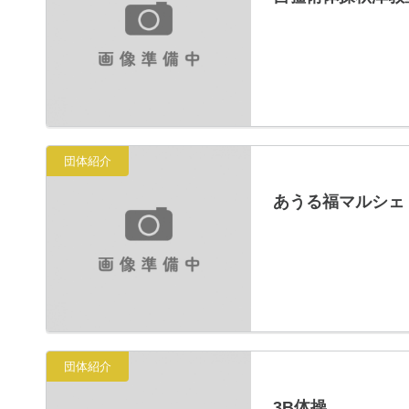
団体紹介
あうる福マルシェ
団体紹介
3B体操