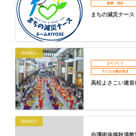
健康・福祉
まちの減災ナース 
団体紹介
まちづくり
子どもの健全育成
高松よさこい連首
団体紹介
自彊術体操秋津