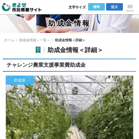
標準
拡大
文字サイズ
きよせ市民
Menu
助成金情報
情報サイト
ホーム
»
助成金情報＜一覧＞
»
助成金情報＜詳細＞
助成金情報＜詳細＞
チャレンジ農業支援事業費助成金
助成金