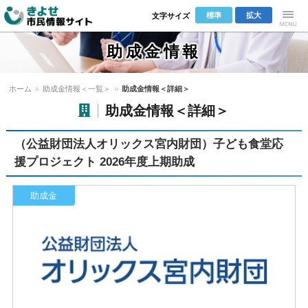
標準
拡大
文字サイズ
きよせ市民
Menu
助成金情報
情報サイト
ホーム
»
助成金情報＜一覧＞
»
助成金情報＜詳細＞
助成金情報＜詳細＞
（公益財団法人オリックス宮内財団）子ども食堂応
援プロジェクト 2026年度上期助成
助成金