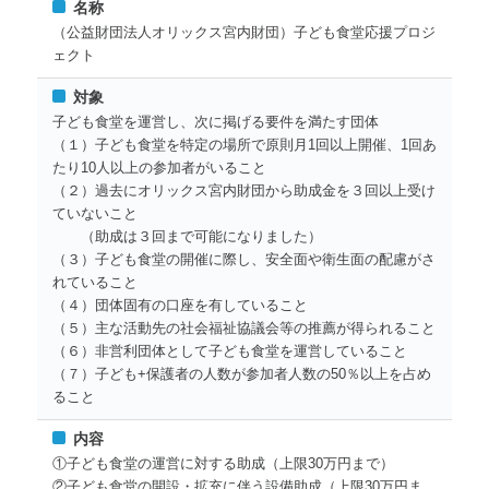
名称
（公益財団法人オリックス宮内財団）子ども食堂応援プロジ
ェクト
対象
子ども食堂を運営し、次に掲げる要件を満たす団体
（１）子ども食堂を特定の場所で原則月1回以上開催、1回あ
たり10人以上の参加者がいること
（２）過去にオリックス宮内財団から助成金を３回以上受け
ていないこと
（助成は３回まで可能になりました）
（３）子ども食堂の開催に際し、安全面や衛生面の配慮がさ
れていること
（４）団体固有の口座を有していること
（５）主な活動先の社会福祉協議会等の推薦が得られること
（６）非営利団体として子ども食堂を運営していること
（７）子ども+保護者の人数が参加者人数の50％以上を占め
ること
内容
①子ども食堂の運営に対する助成（上限30万円まで）
②子ども食堂の開設・拡充に伴う設備助成（上限30万円ま