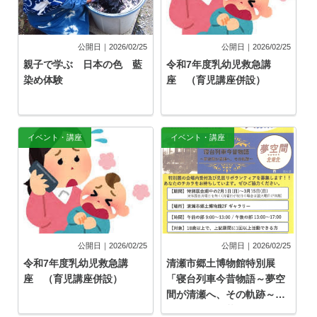
公開日｜2026/02/25
公開日｜2026/02/25
親子で学ぶ 日本の色 藍
令和7年度乳幼児救急講
染め体験
座 （育児講座併設）
イベント・講座
イベント・講座
公開日｜2026/02/25
公開日｜2026/02/25
令和7年度乳幼児救急講
清瀬市郷土博物館特別展
座 （育児講座併設）
「寝台列車今昔物語～夢空
間が清瀬へ、その軌跡～」
ボランティア募集