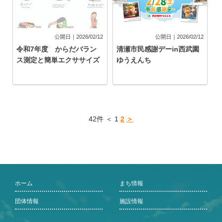
公開日｜2026/02/12
公開日｜2026/02/12
令和7年度 からだバラン
清瀬市民感謝デーin西武園
ス測定と簡単エクササイズ
ゆうえんち
42件 ＜ 1
2
＞
ホーム
まち情報
団体情報
施設情報