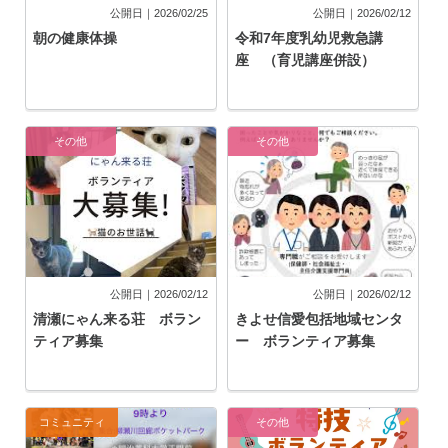
公開日｜2026/02/25
公開日｜2026/02/12
朝の健康体操
令和7年度乳幼児救急講
座 （育児講座併設）
その他
その他
公開日｜2026/02/12
公開日｜2026/02/12
清瀬にゃん来る荘 ボラン
きよせ信愛包括地域センタ
ティア募集
ー ボランティア募集
コミュニティ
その他