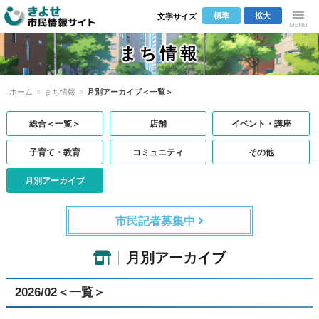
標準
拡大
文字サイズ
きよせ市民
Menu
まち情報
情報サイト
ホーム
»
まち情報
»
月別アーカイブ＜一覧＞
総合＜一覧＞
店舗
イベント・講座
子育て・教育
コミュニティ
その他
月別アーカイブ
市民記者募集中
月別アーカイブ
2026/02＜一覧＞