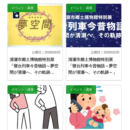
イベント・講座
イベント・講座
公開日｜2026/02/25
公開日｜2026/02/25
清瀬市郷土博物館特別展
清瀬市郷土博物館特別展
「寝台列車今昔物語～夢空
「寝台列車今昔物語～夢空
間が清瀬へ、その軌跡
間が清瀬へ、その軌跡～」
～」 講演会
イベント・講座
イベント・講座