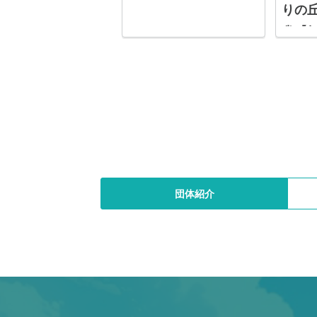
りの
雀【
団体紹介