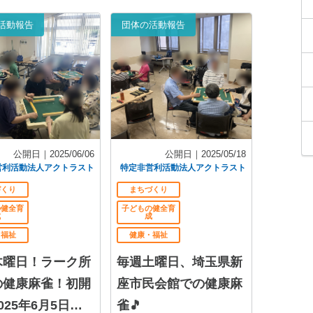
活動報告
団体の活動報告
公開日｜2025/06/06
公開日｜2025/05/18
営利活動法人アクトラスト
特定非営利活動法人アクトラスト
づくり
まちづくり
の健全育
子どもの健全育
成
成
・福祉
健康・福祉
木曜日！ラーク所
毎週土曜日、埼玉県新
の健康麻雀！初開
座市民会館での健康麻
025年6月5日木
雀🎵