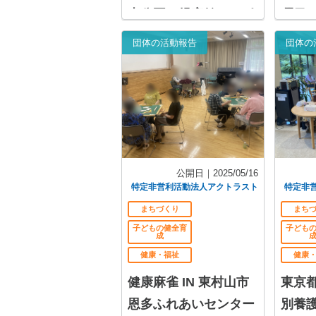
山公園（児童館コロポ
曜日は
ックル前の広場）
団体の活動報告
団体の
公開日｜2025/05/16
特定非営利活動法人アクトラスト
特定非
まちづくり
まち
子どもの健全育
子ども
成
健康・福祉
健康
健康麻雀 IN 東村山市
東京
恩多ふれあいセンター
別養