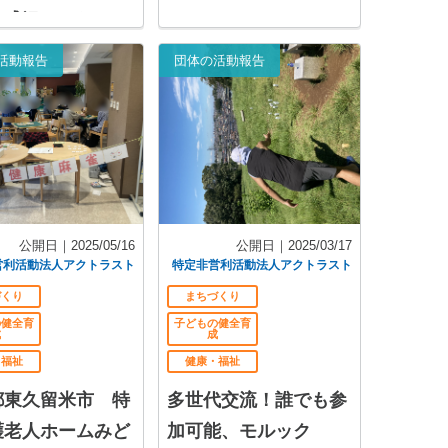
盛況でした🎵
活動報告
団体の活動報告
公開日｜2025/05/16
公開日｜2025/03/17
営利活動法人アクトラスト
特定非営利活動法人アクトラスト
づくり
まちづくり
の健全育
子どもの健全育
成
成
・福祉
健康・福祉
都東久留米市 特
多世代交流！誰でも参
護老人ホームみど
加可能、モルック