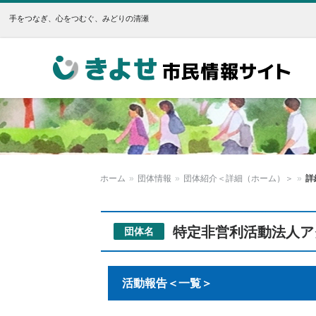
手をつなぎ、心をつむぐ、みどりの清瀬
きよせ市民情報サイト
ホーム
»
団体情報
»
団体紹介＜詳細（ホーム）＞
»
詳
特定非営利活動法人ア
団体名
活動報告＜一覧＞