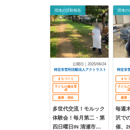
団体の活動報告
団体の
公開日｜2025/06/24
特定非営利活動法人アクトラスト
特定非
まちづくり
まち
子どもの健全育
子ども
成
健康・福祉
健康
多世代交流！モルック
毎週
体験会！毎月第二・第
沢で
四日曜日IN 清瀬市神
催、2