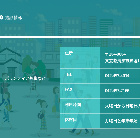
施設情報
住所
〒204-0004
東京都清瀬市野塩1-3
TEL
042-493-4014
ト・ボランティア募集など
FAX
042-497-7166
利用時間
火曜日から日曜日の
休館日
月曜日と年末年始