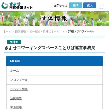
標準
拡大
文字サイズ
きよせ市民
Menu
団体情報
情報サイト
ホーム
»
団体情報
»
団体紹介＜詳細（ホーム）＞
»
詳細（プロフィール）
団体名
きよせコワーキングスペースことりば運営事務局
MENU
ホーム
プロフィール
イベント情報
活動報告
募集情報