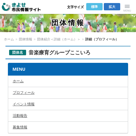
標準
拡大
文字サイズ
きよせ市民
Menu
団体情報
情報サイト
ホーム
»
団体情報
»
団体紹介＜詳細（ホーム）＞
»
詳細（プロフィール）
音楽療育グループここいろ
団体名
MENU
ホーム
プロフィール
イベント情報
活動報告
募集情報