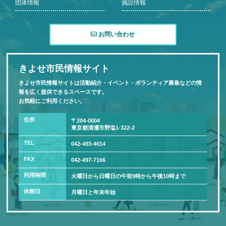
団体情報
施設情報
お問い合わせ
きよせ市民情報サイト
きよせ市民情報サイトは活動紹介・イベント・ボランティア募集などの情
報を広く提供できるスペースです。
お気軽にご利用ください。
住所
〒204-0004
東京都清瀬市野塩1-322-2
TEL
042-493-4014
FAX
042-497-7166
利用時間
火曜日から日曜日の午前9時から午後10時まで
休館日
月曜日と年末年始