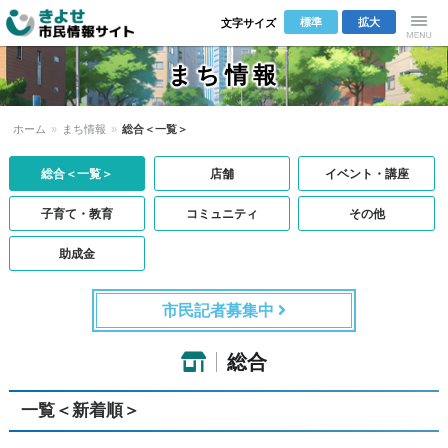
標準
拡大
文字サイズ
きよせ市民
Menu
まち情報
情報サイト
ホーム
»
まち情報
»
総合＜一覧＞
総合＜一覧＞
店舗
イベント・講座
子育て・教育
コミュニティ
その他
助成金
市民記者募集中
総合
一覧＜新着順＞