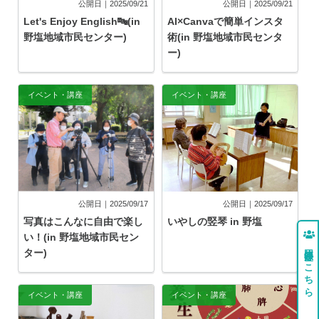
公開日｜2025/09/21
公開日｜2025/09/21
Let's Enjoy English🔤(in
AI×Canvaで簡単インスタ
野塩地域市民センター)
術(in 野塩地域市民センタ
ー)
イベント・講座
イベント・講座
公開日｜2025/09/17
公開日｜2025/09/17
写真はこんなに自由で楽し
いやしの竪琴 in 野塩
い！(in 野塩地域市民セン
団体登録はこちら
ター)
イベント・講座
イベント・講座