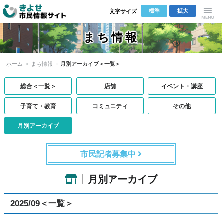
標準
拡大
文字サイズ
きよせ市民
Menu
まち情報
情報サイト
ホーム
»
まち情報
»
月別アーカイブ＜一覧＞
総合＜一覧＞
店舗
イベント・講座
子育て・教育
コミュニティ
その他
月別アーカイブ
市民記者募集中
月別アーカイブ
2025/09＜一覧＞