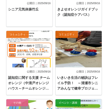
公開日｜2025/09/16
公開日｜2025/09/16
シニア元気体操竹丘
きよせオレンジガイドブッ
ク（認知症ケアパス）
コミュニティ
コミュニティ
公開日｜2025/09/16
公開日｜2025/09/16
認知症に関する支援 チーム
いきいき生活の秘訣はフレ
オレンジ（中清戸オレンジ
イル予防！ ～清瀬市シニ
ハウス～チームオレンジ清
アみんなで健幸プロジェク
瀬～）
ト～
その他
イベント・講座