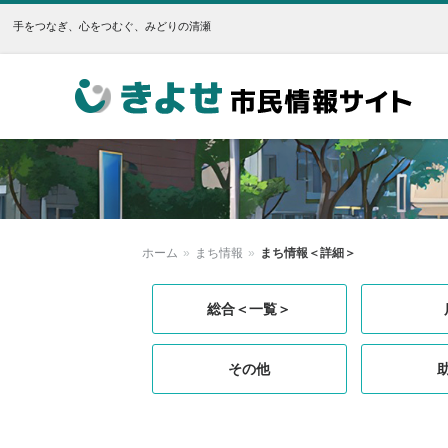
手をつなぎ、心をつむぐ、みどりの清瀬
きよせ市民情報サイト
ホーム
»
まち情報
»
まち情報＜詳細＞
総合＜一覧＞
その他