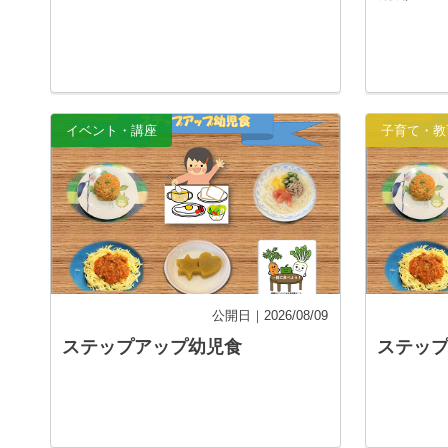
記事を読む
イベント・講座
子育て・教
公開日｜2026/08/09
ステップアップ幼児食
ステッ