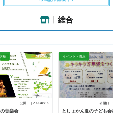
総合
講座
イベント・講座
公開日｜2026/08/09
公開日｜20
杜の音楽会
としょかん夏の子ども会2