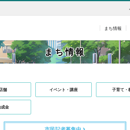
まち情報
まち情報
店舗
イベント・講座
子育て・
助成金
市民記者募集中