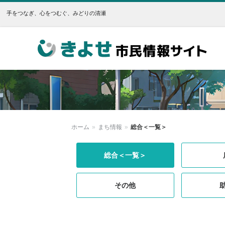
手をつなぎ、心をつむぐ、みどりの清瀬
きよせ市民情報サイト
ホーム
»
まち情報
»
総合＜一覧＞
総合＜一覧＞
その他