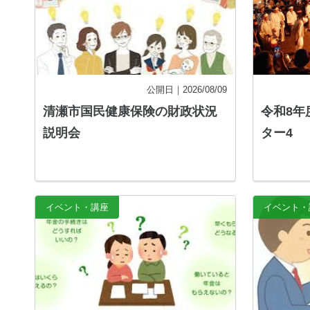
公開日｜2026/08/09
清瀬市国民健康保険の財政状況
令和8年
説明会
ター4
記事を読む
イベント・講座
イベント・