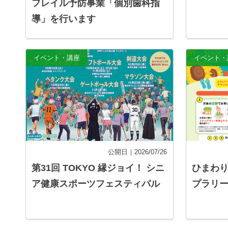
フレイル予防事業「個別歯科指
導」を行います
記事を読む
イベント・講座
イベント・
公開日｜2026/07/26
第31回 TOKYO 縁ジョイ！ シニ
ひまわ
ア健康スポーツフェスティバル
プラリ