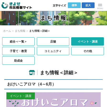
標準
拡大
文字サイズ
きよせ市民
Menu
まち情報
情報サイト
ホーム
»
まち情報
»
まち情報＜詳細＞
総合＜一覧＞
店舗
イベント・講座
子育て・教育
コミュニティ
その他
助成金
まち情報＜詳細＞
おけいこアロマ（4～6月）
イベント・講座