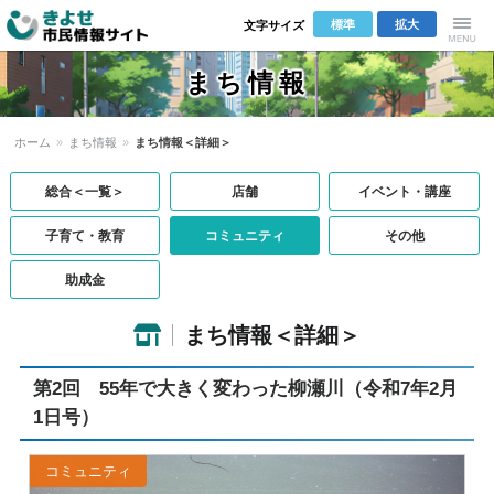
標準
拡大
文字サイズ
きよせ市民
Menu
まち情報
情報サイト
ホーム
»
まち情報
»
まち情報＜詳細＞
総合＜一覧＞
店舗
イベント・講座
子育て・教育
コミュニティ
その他
助成金
まち情報＜詳細＞
第2回 55年で大きく変わった柳瀬川（令和7年2月
1日号）
コミュニティ