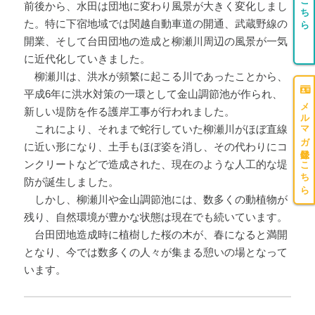
団体登録はこちら
前後から、水田は団地に変わり風景が大きく変化しまし
た。特に下宿地域では関越自動車道の開通、武蔵野線の
開業、そして台田団地の造成と柳瀬川周辺の風景が一気
に近代化していきました。
柳瀬川は、洪水が頻繁に起こる川であったことから、
平成6年に洪水対策の一環として金山調節池が作られ、
メルマガ登録はこちら
新しい堤防を作る護岸工事が行われました。
これにより、それまで蛇行していた柳瀬川がほぼ直線
に近い形になり、土手もほぼ姿を消し、その代わりにコ
ンクリートなどで造成された、現在のような人工的な堤
防が誕生しました。
しかし、柳瀬川や金山調節池には、数多くの動植物が
残り、自然環境が豊かな状態は現在でも続いています。
台田団地造成時に植樹した桜の木が、春になると満開
となり、今では数多くの人々が集まる憩いの場となって
います。