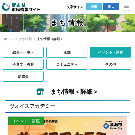
標準
拡大
文字サイズ
きよせ市民
Menu
まち情報
情報サイト
ホーム
»
まち情報
»
まち情報＜詳細＞
総合＜一覧＞
店舗
イベント・講座
子育て・教育
コミュニティ
その他
助成金
まち情報＜詳細＞
ヴォイスアカデミー
イベント・講座