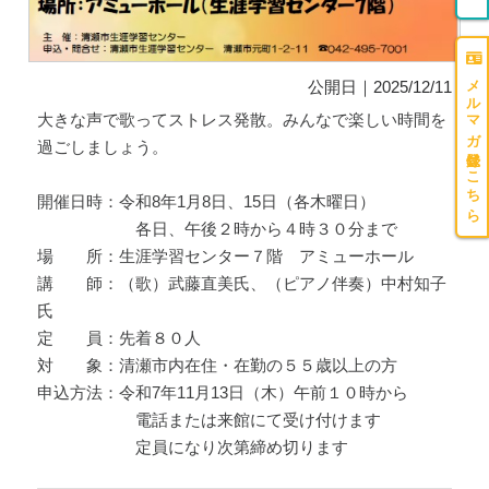
メルマガ登録はこちら
公開日｜2025/12/11
大きな声で歌ってストレス発散。みんなで楽しい時間を
過ごしましょう。
開催日時：令和8年1月8日、15日（各木曜日）
各日、午後２時から４時３０分まで
場 所：生涯学習センター７階 アミューホール
講 師：（歌）武藤直美氏、（ピアノ伴奏）中村知子
氏
定 員：先着８０人
対 象：清瀬市内在住・在勤の５５歳以上の方
申込方法：令和7年11月13日（木）午前１０時から
電話または来館にて受け付けます
定員になり次第締め切ります