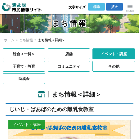
標準
拡大
文字サイズ
きよせ市民
Menu
まち情報
情報サイト
ホーム
»
まち情報
»
まち情報＜詳細＞
総合＜一覧＞
店舗
イベント・講座
子育て・教育
コミュニティ
その他
助成金
まち情報＜詳細＞
じいじ・ばあばのための離乳食教室
イベント・講座