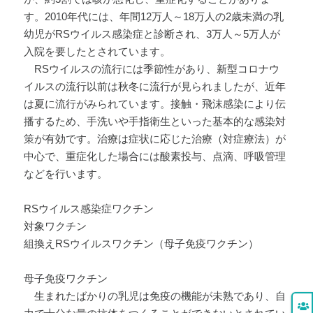
す。2010年代には、年間12万人～18万人の2歳未満の乳
幼児がRSウイルス感染症と診断され、3万人～5万人が
入院を要したとされています。
RSウイルスの流行には季節性があり、新型コロナウ
イルスの流行以前は秋冬に流行が見られましたが、近年
は夏に流行がみられています。接触・飛沫感染により伝
播するため、手洗いや手指衛生といった基本的な感染対
策が有効です。治療は症状に応じた治療（対症療法）が
中心で、重症化した場合には酸素投与、点滴、呼吸管理
などを行います。
RSウイルス感染症ワクチン
対象ワクチン
組換えRSウイルスワクチン（母子免疫ワクチン）
母子免疫ワクチン
生まれたばかりの乳児は免疫の機能が未熟であり、自