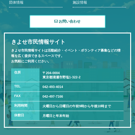
団体情報
施設情報
お問い合わせ
きよせ市民情報サイト
きよせ市民情報サイトは活動紹介・イベント・ボランティア募集などの情
報を広く提供できるスペースです。
お気軽にご利用ください。
住所
〒204-0004
東京都清瀬市野塩1-322-2
TEL
042-493-4014
FAX
042-497-7166
利用時間
火曜日から日曜日の午前9時から午後10時まで
休館日
月曜日と年末年始