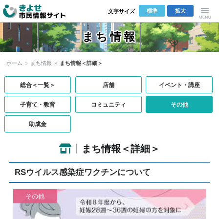
標準
拡大
文字サイズ
きよせ市民
Menu
まち情報
情報サイト
ホーム
»
まち情報
»
まち情報＜詳細＞
総合＜一覧＞
店舗
イベント・講座
子育て・教育
コミュニティ
その他
助成金
まち情報＜詳細＞
RSウイルス感染症ワクチンについて
その他