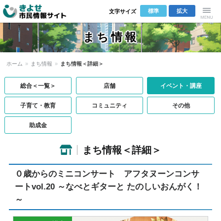
標準
拡大
文字サイズ
きよせ市民
Menu
まち情報
情報サイト
ホーム
»
まち情報
»
まち情報＜詳細＞
総合＜一覧＞
店舗
イベント・講座
子育て・教育
コミュニティ
その他
助成金
まち情報＜詳細＞
０歳からのミニコンサート アフタヌーンコンサ
ートvol.20 ～なべとギターと たのしいおんがく！
～