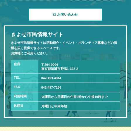
お問い合わせ
きよせ市民情報サイト
きよせ市民情報サイトは活動紹介・イベント・ボランティア募集などの情
報を広く提供できるスペースです。
お気軽にご利用ください。
住所
〒204-0004
東京都清瀬市野塩1-322-2
TEL
042-493-4014
FAX
042-497-7166
利用時間
火曜日から日曜日の午前9時から午後10時まで
休館日
月曜日と年末年始