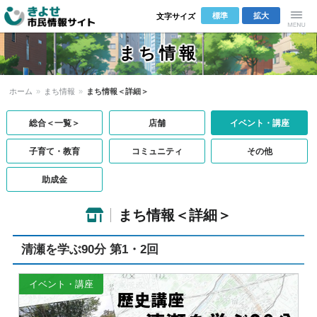
標準
拡大
文字サイズ
きよせ市民
Menu
まち情報
情報サイト
ホーム
»
まち情報
»
まち情報＜詳細＞
総合＜一覧＞
店舗
イベント・講座
子育て・教育
コミュニティ
その他
助成金
まち情報＜詳細＞
清瀬を学ぶ90分 第1・2回
イベント・講座