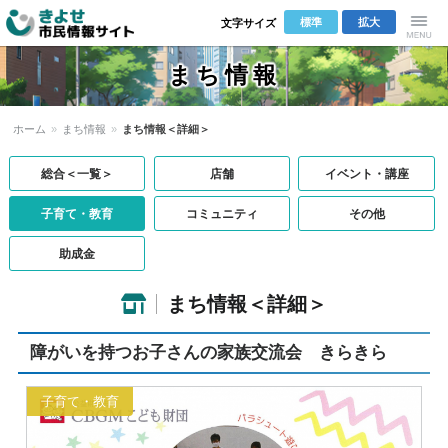
標準
拡大
文字サイズ
きよせ市民
Menu
まち情報
情報サイト
ホーム
»
まち情報
»
まち情報＜詳細＞
総合＜一覧＞
店舗
イベント・講座
子育て・教育
コミュニティ
その他
助成金
まち情報＜詳細＞
障がいを持つお子さんの家族交流会 きらきら
子育て・教育