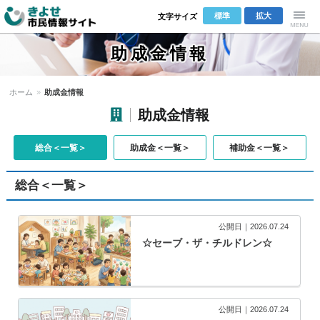
標準
拡大
文字サイズ
きよせ市民
Menu
助成金情報
情報サイト
ホーム
»
助成金情報
助成金情報
総合＜一覧＞
助成金＜一覧＞
補助金＜一覧＞
総合＜一覧＞
公開日｜2026.07.24
☆セーブ・ザ・チルドレン☆
公開日｜2026.07.24