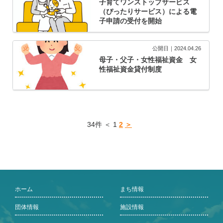
子育てワンストップサービス
（ぴったりサービス）による電
子申請の受付を開始
公開日｜2024.04.26
母子・父子・女性福祉資金 女
性福祉資金貸付制度
34件 ＜ 1
2
＞
ホーム
まち情報
団体情報
施設情報